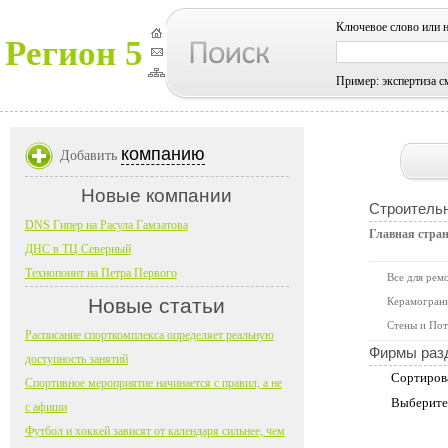
Ключевое слово или 
Регион 5
Пример: экспертиза с
компанию
Добавить
Новые компании
Строитель
DNS Гипер на Расула Гамзатова
Главная стра
ДНС в ТЦ Северный
Технопоинт на Петра Первого
Все для рем
Новые статьи
Керамограни
Стены и Пот
Расписание спорткомплекса определяет реальную
Фирмы раз
доступность занятий
Сортиров
Спортивное мероприятие начинается с правил, а не
Выберите
с афиши
Футбол и хоккей зависят от календаря сильнее, чем