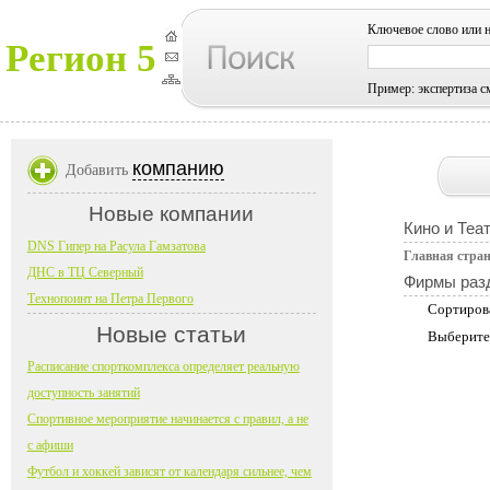
Ключевое слово или 
Регион 5
Пример: экспертиза с
компанию
Добавить
Новые компании
Кино и Теа
DNS Гипер на Расула Гамзатова
Главная стра
ДНС в ТЦ Северный
Фирмы раз
Технопоинт на Петра Первого
Сортиров
Новые статьи
Выберите
Расписание спорткомплекса определяет реальную
доступность занятий
Спортивное мероприятие начинается с правил, а не
с афиши
Футбол и хоккей зависят от календаря сильнее, чем