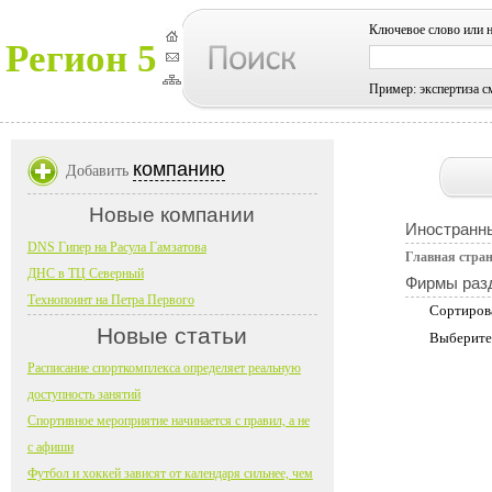
Ключевое слово или 
Регион 5
Пример: экспертиза с
компанию
Добавить
Новые компании
Иностранн
DNS Гипер на Расула Гамзатова
Главная стра
ДНС в ТЦ Северный
Фирмы раз
Технопоинт на Петра Первого
Сортиров
Новые статьи
Выберите
Расписание спорткомплекса определяет реальную
доступность занятий
Спортивное мероприятие начинается с правил, а не
с афиши
Футбол и хоккей зависят от календаря сильнее, чем