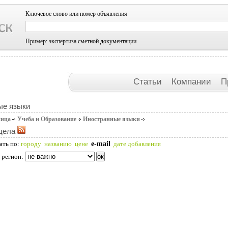
Ключевое слово или номер объявления
Пример: экспертиза сметной документации
Статьи
Компании
П
ые языки
ница
Учеба и Образование
Иностранные языки
дела
e-mail
ать по:
городу
названию
цене
дате добавления
 регион: