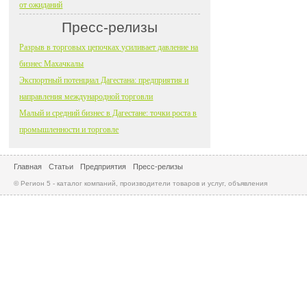
от ожиданий
Пресс-релизы
Разрыв в торговых цепочках усиливает давление на
бизнес Махачкалы
Экспортный потенциал Дагестана: предприятия и
направления международной торговли
Малый и средний бизнес в Дагестане: точки роста в
промышленности и торговле
Главная
Статьи
Предприятия
Пресс-релизы
© Регион 5 - каталог компаний, производители товаров и услуг, объявления