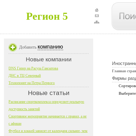
Регион 5
компанию
Добавить
Новые компании
Иностранн
DNS Гипер на Расула Гамзатова
Главная стра
ДНС в ТЦ Северный
Фирмы раз
Технопоинт на Петра Первого
Сортиров
Новые статьи
Выберите
Расписание спорткомплекса определяет реальную
доступность занятий
Спортивное мероприятие начинается с правил, а не
с афиши
Футбол и хоккей зависят от календаря сильнее, чем