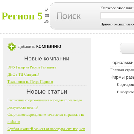
Ключевое слово или 
Регион 5
Пример: экспертиза с
компанию
Добавить
Новые компании
Горнолыжн
DNS Гипер на Расула Гамзатова
Главная стра
ДНС в ТЦ Северный
Фирмы раз
Технопоинт на Петра Первого
Сортиров
Новые статьи
Выберите
Расписание спорткомплекса определяет реальную
доступность занятий
Спортивное мероприятие начинается с правил, а не
с афиши
Футбол и хоккей зависят от календаря сильнее, чем