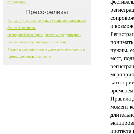
фестиваль
от ожиданий
регистра
Пресс-релизы
сопровожд
Разрыв в торговых цепочках усиливает давление на
и возможн
бизнес Махачкалы
Регистра
Экспортный потенциал Дагестана: предприятия и
понимать,
направления международной торговли
нужны, ес
Малый и средний бизнес в Дагестане: точки роста в
промышленности и торговле
мест, под
регистра
мероприя
категори
временем 
Правила 
момент к
длительн
экипиров
протеста