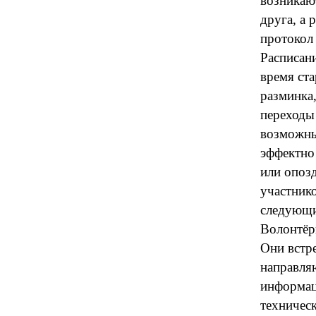
возникаю
друга, а
протокол
Расписан
время ста
разминка,
переходы
возможны
эффектно 
или опоз
участнико
следующи
Волонтёр
Они встр
направля
информац
техническ