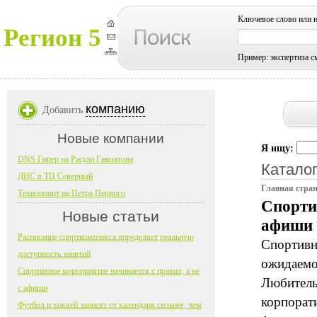
Ключевое слово или 
Регион 5
Пример: экспертиза с
компанию
Добавить
Новые компании
Я ищу:
DNS Гипер на Расула Гамзатова
Каталог
ДНС в ТЦ Северный
Главная стра
Технопоинт на Петра Первого
Спортив
Новые статьи
афиши
Расписание спорткомплекса определяет реальную
Спортивн
доступность занятий
ожидаемо
Спортивное мероприятие начинается с правил, а не
Любительс
с афиши
корпорати
Футбол и хоккей зависят от календаря сильнее, чем