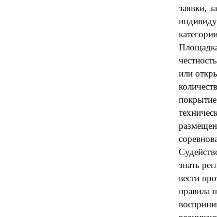
заявки, з
индивиду
категории
Площадка
честность
или откр
количест
покрытие,
техничес
размещен
соревнова
Судейств
знать ре
вести про
правила 
восприни