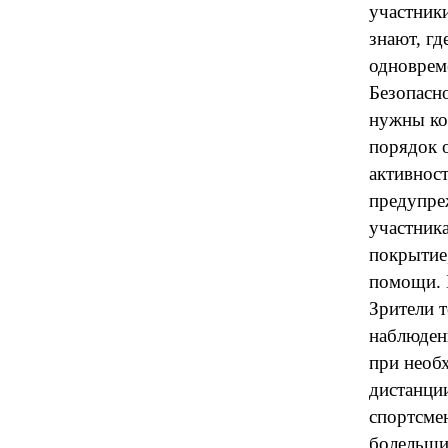
участники
знают, гд
одноврем
Безопасно
нужны ко
порядок о
активнос
предупре
участник
покрытие
помощи. 
Зрители 
наблюдени
при необх
дистанци
спортсме
болельщик