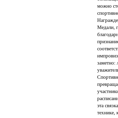
можно сто
спортивн
Награжде
Медали, г
благодар
признани
соответст
импровиз
заметно: 
уважитель
Спортивн
превращае
участники
расписани
эта связк
технике, 