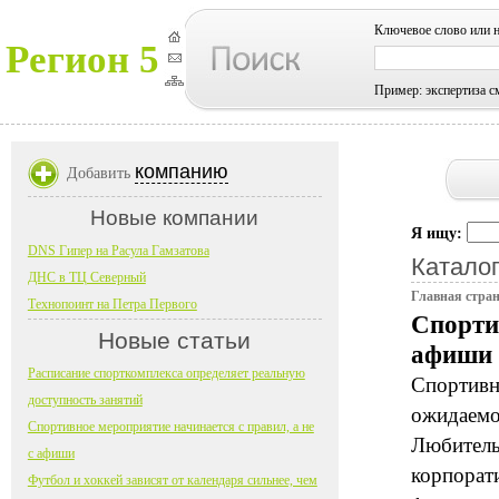
Ключевое слово или 
Регион 5
Пример: экспертиза с
компанию
Добавить
Новые компании
Я ищу:
DNS Гипер на Расула Гамзатова
Каталог
ДНС в ТЦ Северный
Главная стра
Технопоинт на Петра Первого
Спортив
Новые статьи
афиши
Расписание спорткомплекса определяет реальную
Спортивн
доступность занятий
ожидаемо
Спортивное мероприятие начинается с правил, а не
Любительс
с афиши
корпорати
Футбол и хоккей зависят от календаря сильнее, чем