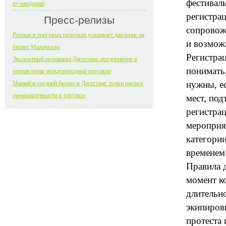
фестиваль
от ожиданий
регистра
Пресс-релизы
сопровожд
Разрыв в торговых цепочках усиливает давление на
и возможн
бизнес Махачкалы
Регистра
Экспортный потенциал Дагестана: предприятия и
понимать,
направления международной торговли
нужны, ес
Малый и средний бизнес в Дагестане: точки роста в
промышленности и торговле
мест, под
регистра
мероприя
категори
временем 
Правила 
момент к
длительн
экипиров
протеста