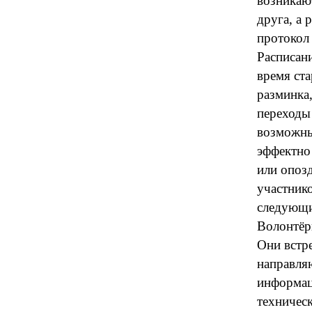
возникаю
друга, а
протокол
Расписан
время ста
разминка,
переходы
возможны
эффектно 
или опоз
участнико
следующи
Волонтёр
Они встр
направля
информац
техническ