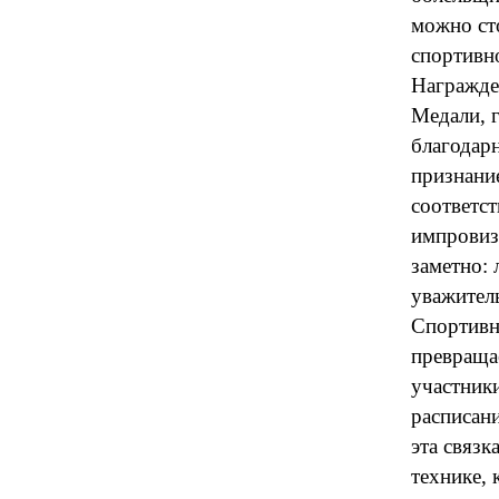
можно сто
спортивн
Награжде
Медали, г
благодар
признани
соответст
импровиз
заметно: 
уважитель
Спортивн
превращае
участники
расписани
эта связк
технике, 