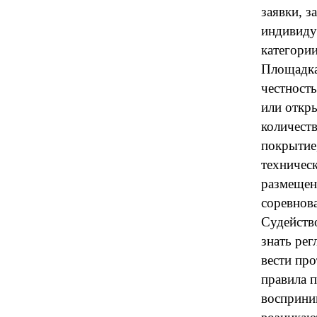
заявки, з
индивиду
категории
Площадка
честность
или откр
количест
покрытие,
техничес
размещен
соревнова
Судейств
знать ре
вести про
правила 
восприни