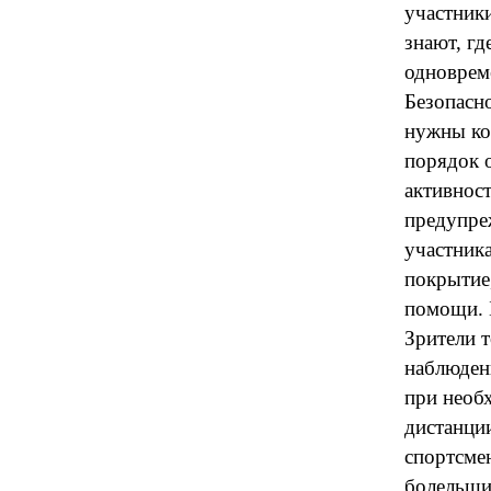
участники
знают, гд
одноврем
Безопасно
нужны ко
порядок о
активнос
предупре
участник
покрытие
помощи. 
Зрители 
наблюдени
при необх
дистанци
спортсме
болельщик