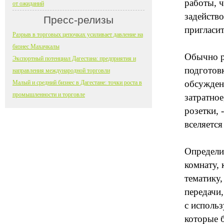
работы, ч
от ожиданий
задейство
Пресс-релизы
пригласит
Разрыв в торговых цепочках усиливает давление на
бизнес Махачкалы
Обычно ре
Экспортный потенциал Дагестана: предприятия и
подготов
направления международной торговли
обсуждени
Малый и средний бизнес в Дагестане: точки роста в
промышленности и торговле
затратное
розетки, 
вселяется
Определит
комнату,
тематику,
передачи
с исполь
которые б