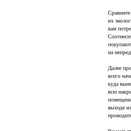
Сравните
их эколо
вам потре
Соотнеси
покупаютс
на непре
Далее про
всего нач
куда выне
всю накры
помещени
выходе и
проводит