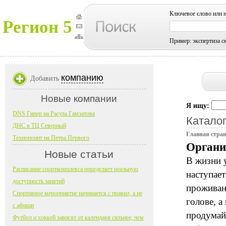
Ключевое слово или 
Регион 5
Пример: экспертиза с
компанию
Добавить
Новые компании
Я ищу:
DNS Гипер на Расула Гамзатова
Каталог
ДНС в ТЦ Северный
Главная стра
Технопоинт на Петра Первого
Органи
Новые статьи
В жизни у
Расписание спорткомплекса определяет реальную
наступае
доступность занятий
проживани
Спортивное мероприятие начинается с правил, а не
голове, а
с афиши
продумайт
Футбол и хоккей зависят от календаря сильнее, чем