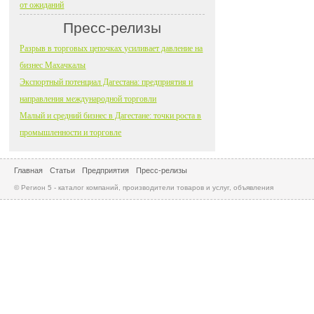
от ожиданий
Пресс-релизы
Разрыв в торговых цепочках усиливает давление на
бизнес Махачкалы
Экспортный потенциал Дагестана: предприятия и
направления международной торговли
Малый и средний бизнес в Дагестане: точки роста в
промышленности и торговле
Главная
Статьи
Предприятия
Пресс-релизы
© Регион 5 - каталог компаний, производители товаров и услуг, объявления