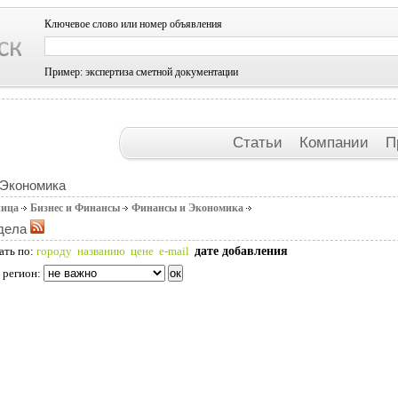
Ключевое слово или номер объявления
Пример: экспертиза сметной документации
Статьи
Компании
П
 Экономика
ница
Бизнес и Финансы
Финансы и Экономика
дела
дате добавления
ать по:
городу
названию
цене
e-mail
 регион: