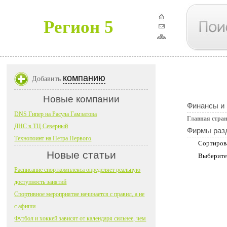
Регион 5
компанию
Добавить
Новые компании
Финансы и
DNS Гипер на Расула Гамзатова
Главная стра
ДНС в ТЦ Северный
Фирмы раз
Технопоинт на Петра Первого
Сортиров
Новые статьи
Выберите
Расписание спорткомплекса определяет реальную
доступность занятий
Спортивное мероприятие начинается с правил, а не
с афиши
Футбол и хоккей зависят от календаря сильнее, чем