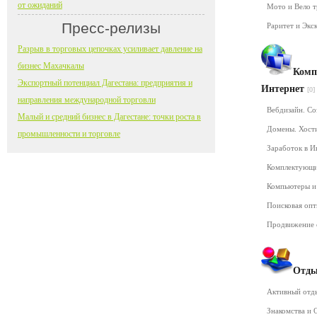
от ожиданий
Мото и Вело 
Пресс-релизы
Раритет и Экс
Разрыв в торговых цепочках усиливает давление на
бизнес Махачкалы
Комп
Экспортный потенциал Дагестана: предприятия и
Интернет
[0]
направления международной торговли
Вебдизайн. Со
Малый и средний бизнес в Дагестане: точки роста в
Домены. Хост
промышленности и торговле
Заработок в 
Комплектующ
Компьютеры и
Поисковая оп
Продвижение 
Отды
Активный от
Знакомства и