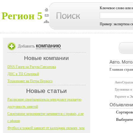
Ключевое слово или 
Регион 5
Пример: экспертиза с
компанию
Добавить
Новые компании
Авто. Мото
DNS Гипер на Расула Гамзатова
Главная стра
ДНС в ТЦ Северный
Технопоинт на Петра Первого
АвтоСтрахо
Новые статьи
Грузовики и
Раритет и Э
Расписание спорткомплекса определяет реальную
Объявлени
доступность занятий
Сортиров
Спортивное мероприятие начинается с правил, а не
Выберите
с афиши
Футбол и хоккей зависят от календаря сильнее, чем