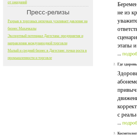
от ожиданий
Беремен
Пресс-релизы
не из к
уважите
Разрыв в торговых цепочках усиливает давление на
ответст
бизнес Махачкалы
Экспортный потенциал Дагестана: предприятия и
сценари
направления международной торговли
этапы и
Малый и средний бизнес в Дагестане: точки роста в
...
подроб
промышленности и торговле
Где здоров
2.
Здоровы
абонеме
привычк
движени
коррект
с реаль
...
подроб
Косметологи
3.