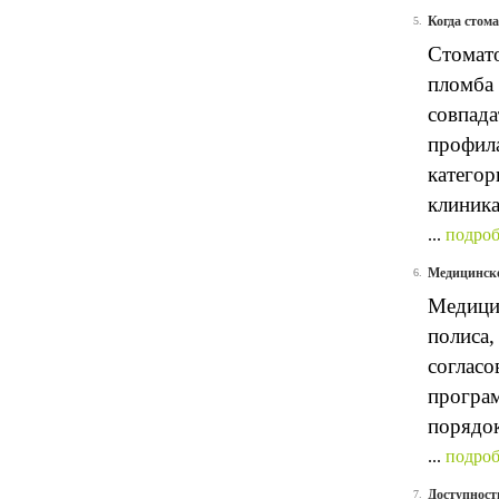
Когда стома
5.
Стомато
пломба
совпада
профил
категор
клиника
...
подроб
Медицинско
6.
Медицин
полиса,
согласо
програм
порядок
...
подроб
Доступност
7.