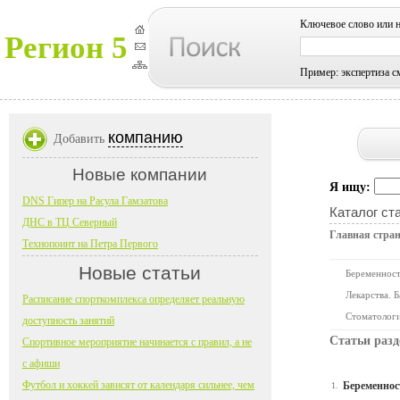
Ключевое слово или 
Регион 5
Пример: экспертиза с
компанию
Добавить
Новые компании
Я ищу:
DNS Гипер на Расула Гамзатова
Каталог ст
ДНС в ТЦ Северный
Главная стра
Технопоинт на Петра Первого
Новые статьи
Беременност
Лекарства. 
Расписание спорткомплекса определяет реальную
Стоматолог
доступность занятий
Статьи разд
Спортивное мероприятие начинается с правил, а не
с афиши
Футбол и хоккей зависят от календаря сильнее, чем
Беременнос
1.