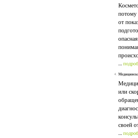
Космето
потому 
от пока
подгото
опасная
понимая
происхо
...
подроб
Медицински
4.
Медицин
или ско
обращен
диагнос
консуль
своей о
...
подроб