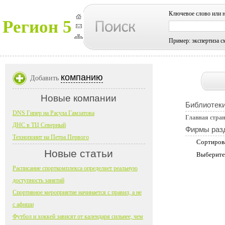
Ключевое слово или 
Регион 5
Пример: экспертиза с
компанию
Добавить
Новые компании
Библиотеки
DNS Гипер на Расула Гамзатова
Главная стра
ДНС в ТЦ Северный
Фирмы раз
Технопоинт на Петра Первого
Сортиров
Новые статьи
Выберите
Расписание спорткомплекса определяет реальную
доступность занятий
Спортивное мероприятие начинается с правил, а не
с афиши
Футбол и хоккей зависят от календаря сильнее, чем