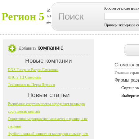
Ключевое слово или 
Регион 5
Пример: экспертиза с
компанию
Добавить
Новые компании
Стоматоло
DNS Гипер на Расула Гамзатова
Главная стра
ДНС в ТЦ Северный
Фирмы раз
Технопоинт на Петра Первого
Сортиров
Новые статьи
Выберите
Расписание спорткомплекса определяет реальную
доступность занятий
Спортивное мероприятие начинается с правил, а не
с афиши
Футбол и хоккей зависят от календаря сильнее, чем