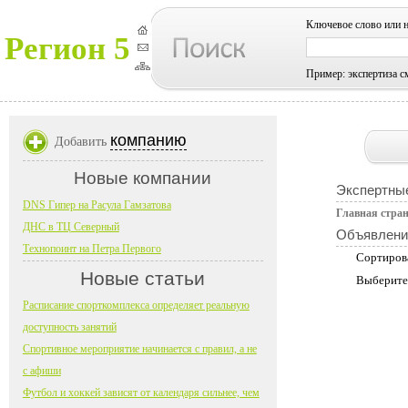
Ключевое слово или 
Регион 5
Пример: экспертиза с
компанию
Добавить
Новые компании
Экспертные
DNS Гипер на Расула Гамзатова
Главная стра
ДНС в ТЦ Северный
Объявлени
Технопоинт на Петра Первого
Сортиров
Новые статьи
Выберите
Расписание спорткомплекса определяет реальную
доступность занятий
Спортивное мероприятие начинается с правил, а не
с афиши
Футбол и хоккей зависят от календаря сильнее, чем